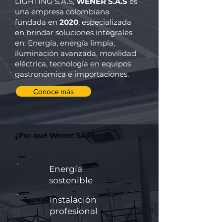
LIGHTING S.A.S,
WENER S.A.S
es
una empresa colombiana
fundada en
2020
, especializada
en brindar soluciones integrales
en; Energía, energía limpia,
iluminación avanzada, movilidad
eléctrica, tecnología en equipos
gastronómica e importaciones.
Conoce más
¿Por qué Wener SAS?
Energía
sostenible
Instalación
profesional